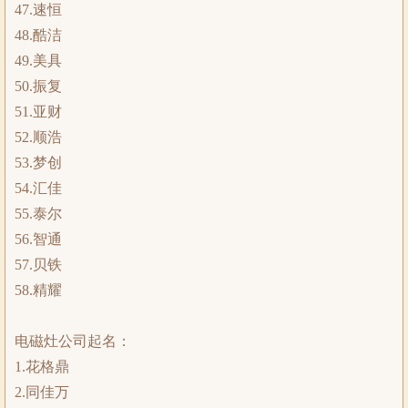
47.速恒
48.酷洁
49.美具
50.振复
51.亚财
52.顺浩
53.梦创
54.汇佳
55.泰尔
56.智通
57.贝铁
58.精耀
电磁灶公司起名：
1.花格鼎
2.同佳万