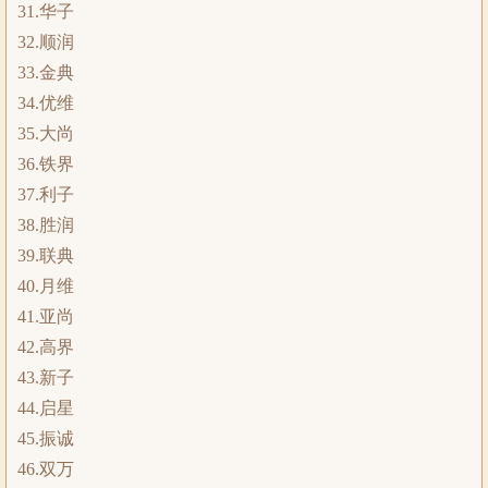
31.华子
32.顺润
33.金典
34.优维
35.大尚
36.铁界
37.利子
38.胜润
39.联典
40.月维
41.亚尚
42.高界
43.新子
44.启星
45.振诚
46.双万