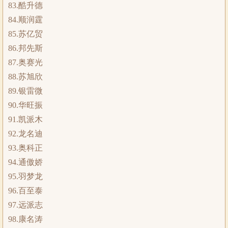
83.酷升德
84.顺润霆
85.苏亿贸
86.邦先斯
87.奥赛光
88.苏旭欣
89.银雷微
90.华旺振
91.凯派木
92.龙名迪
93.奥科正
94.通傲娇
95.羽梦龙
96.百至泰
97.远派志
98.康名涛