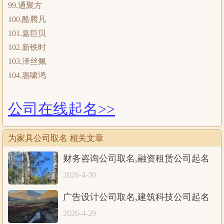
99.通聚方
100.酷腾凡
101.嘉巨贝
102.新铁时
103.泽丝佩
104.惠啸鸿
公司在线起名>>
为家具公司取名 相关文章
财务咨询公司取名,融资租赁公司起名
2026-4-30
广告设计公司取名,建筑科技公司起名
2026-4-29