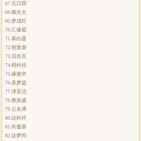
67.元日西
68.顺光太
69.梦成旺
70.汇缘霸
71.泰白霆
72.智派鼎
73.贝名百
74.精科丝
75.缘傲华
76.圣梦益
77.泽至洁
78.惠派盛
79.云名博
80.达科环
81.尚傲基
82.达梦邦