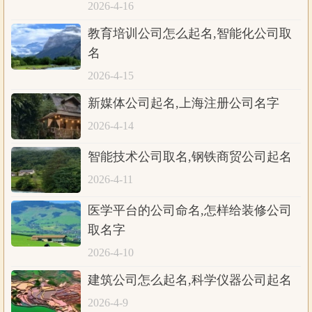
2026-4-16
教育培训公司怎么起名,智能化公司取
名
2026-4-15
新媒体公司起名,上海注册公司名字
2026-4-14
智能技术公司取名,钢铁商贸公司起名
2026-4-11
医学平台的公司命名,怎样给装修公司
取名字
2026-4-10
建筑公司怎么起名,科学仪器公司起名
2026-4-9