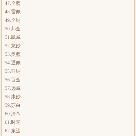
47.全蓝
48.雷佩
49.全纳
50.邦金
51.凯威
52.龙妙
53.奥蓝
54.通佩
55.羽纳
56.百金
57.远威
58.康妙
59.苏白
60.清帝
61.时迎
62.东达