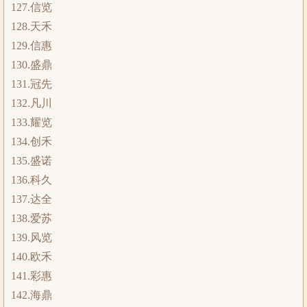
127.信览
128.天禾
129.信惠
130.盛鼎
131.冠先
132.凡川
133.耀览
134.创禾
135.盛诺
136.科久
137.达全
138.爱苏
139.风览
140.欧禾
141.彩惠
142.海鼎