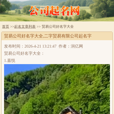
首页
>>
起名文章列表
>> 贸易公司好名字大全
贸易公司好名字大全,二字贸易有限公司起名字
发布时间：2026-4-21 13:21:47
作者：润亿网
贸易公司好名字大全：
1.嘉悦