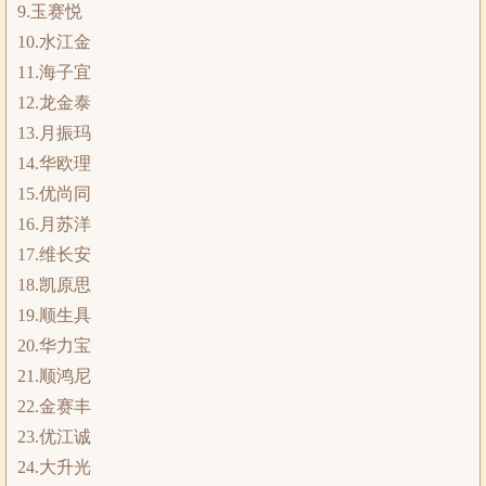
9.玉赛悦
10.水江金
11.海子宜
12.龙金泰
13.月振玛
14.华欧理
15.优尚同
16.月苏洋
17.维长安
18.凯原思
19.顺生具
20.华力宝
21.顺鸿尼
22.金赛丰
23.优江诚
24.大升光