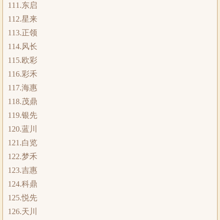
111.东启
112.星来
113.正领
114.风长
115.欧彩
116.彩禾
117.海惠
118.茂鼎
119.银先
120.蓝川
121.白览
122.梦禾
123.吉惠
124.科鼎
125.悦先
126.天川