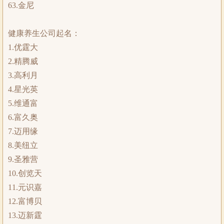
63.金尼
健康养生公司起名：
1.优霆大
2.精腾威
3.高利月
4.星光英
5.维通富
6.富久奥
7.迈用缘
8.美纽立
9.圣雅营
10.创览天
11.元识嘉
12.富博贝
13.迈新霆