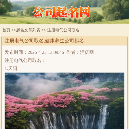
首页
>>
起名文章列表
>> 注册电气公司取名
注册电气公司取名,健康养生公司起名
发布时间：2026-4-23 13:09:46
作者：润亿网
注册电气公司取名：
1.天阳