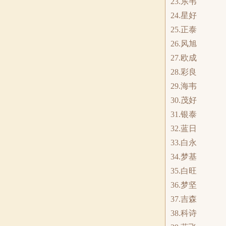
23.东韦
24.星好
25.正泰
26.风旭
27.欧成
28.彩良
29.海韦
30.茂好
31.银泰
32.蓝日
33.白永
34.梦基
35.白旺
36.梦坚
37.吉森
38.科诗