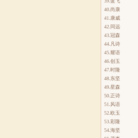
39.蓝飞
40.尚康
41.康威
42.同远
43.冠森
44.凡诗
45.耀语
46.创玉
47.时隆
48.东坚
49.星森
50.正诗
51.风语
52.欧玉
53.彩隆
54.海坚