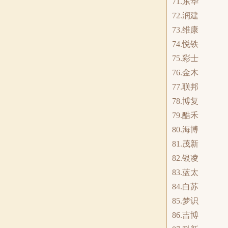
71.东华
72.润建
73.维康
74.悦铁
75.彩士
76.金木
77.联邦
78.博复
79.酷禾
80.海博
81.茂新
82.银凌
83.蓝太
84.白苏
85.梦识
86.吉博