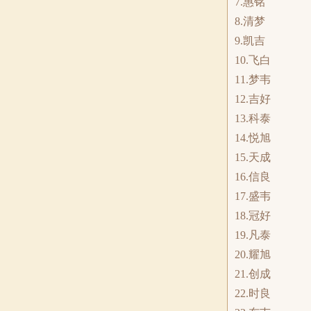
7.惠铭
8.清梦
9.凯吉
10.飞白
11.梦韦
12.吉好
13.科泰
14.悦旭
15.天成
16.信良
17.盛韦
18.冠好
19.凡泰
20.耀旭
21.创成
22.时良