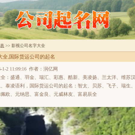
表
>> 影视公司名字大全
大全,国际货运公司的起名
2 11:09:16
作者：润亿网
大全：盛通、羽金、瑞汇、彩惠、酷新、美凌扬、兰太洋、维苏
思、泰凌语利，国际货运公司的起名：智太、贝苏、飞子、瑞生
德佩欧、元纳思、富金良、元威林友、富易辰全