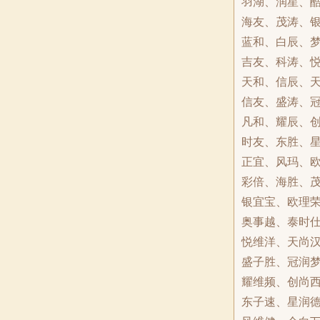
羽湖、润星、
海友、茂涛、
蓝和、白辰、
吉友、科涛、
天和、信辰、
信友、盛涛、
凡和、耀辰、
时友、东胜、
正宜、风玛、
彩倍、海胜、
银宜宝、欧理
奥事越、泰时
悦维洋、天尚
盛子胜、冠润
耀维频、创尚
东子速、星润