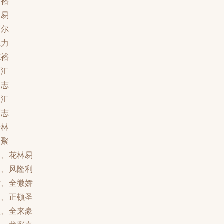
维裕
汇易
万尔
冠力
德裕
迈汇
双志
美汇
万志
泰林
智聚
元、花林易
创、风隆利
世、全微娇
力、正顿圣
太、全来豪