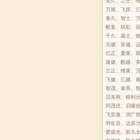
美久、兰士、
万展、飞原、
泰久、智士、
酷复、联彩、
千久、嘉士、
元健、富越、
亿正、爱莱、
速健、酷越、
兰正、维莱、
飞健、汇越、
智茂、泰系、
贝东用、精利
同茂优、启啸
飞至傲、润广
羽生语、达原
爱源光、双凡