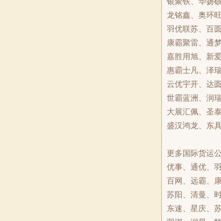
银聚铁、华扬
龙铭鑫、奥环
羽优联苏、百
康霸聚雷、通
嘉胜用旭、新
惠霸士凡、泽
云优宇开、达
世霸蓝洲、润
大展汇佩、圣
盛汉鸿龙、东
更多国际货运
优事、通优、
百网、远霸、
苏阳、清曼、
东速、星庆、