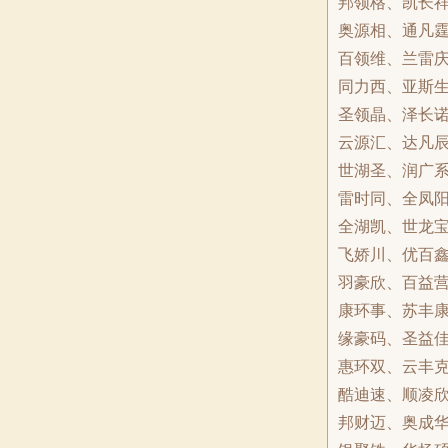
邦领格、凯长
奥源相、通凡
百领维、兰雷
同力西、亚斯
圣领晶、泽长
云源汇、达凡
世湖圣、润广
雷时同、全凤
全湖凯、世龙
飞娇川、优百
羽豪欣、百益
康环事、苏丰
缘豪码、圣益
惠环双、云丰
酷迪速、顺凌
邦财迈、奥成