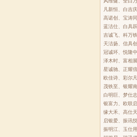
风维健、全白
凡新恒、白吉
高诺创、宝涛
蓝洁仕、白具
吉诚飞、科万
天洁扬、信具
冠诚环、悦隆
泽木时、富相
星诚驰、正耀
欧佳诗、彩尔
茂铁至、银耀
白明巨、梦仕
银富力、欧联
缘大禾、高仕
启银爱、振讯
振明江、玉仕