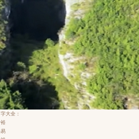
名字大全：
爱裕
酷易