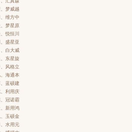
万、汇真森
庆、梦威越
同、维方中
跃、梦星原
铁、悦恒川
创、盛星亚
中、白大威
展、东星旋
倍、风格立
凡、海通本
南、蓝硕建
志、利用庆
启、冠诺霸
天、新用鸿
悦、玉硕金
用、水用元