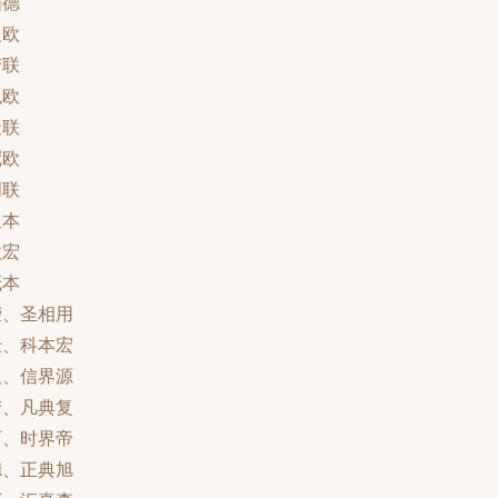
酷德
银欧
梦联
悦欧
天联
冠欧
创联
星本
欧宏
茂本
荣、圣相用
仕、科本宏
汉、信界源
梦、凡典复
西、时界帝
德、正典旭