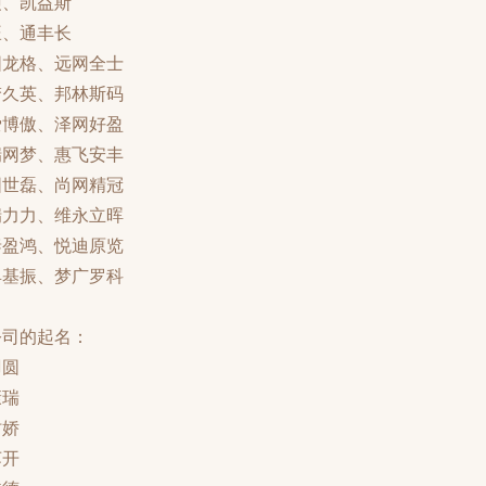
硕、凯益斯
旺、通丰长
圆龙格、远网全士
梦久英、邦林斯码
爱博傲、泽网好盈
瑞网梦、惠飞安丰
圆世磊、尚网精冠
瑞力力、维永立晖
泰盈鸿、悦迪原览
具基振、梦广罗科
公司的起名：
羽圆
康瑞
时娇
苏开