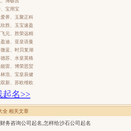
优、博硕吉
特、宝用宝
欧爱界、玉聚正科
源欣胜、玉宝速盈
西飞元、胜荣远精
卓盈迪、亚皇语曼
尚微蓝、时贝复湖
卓德苏、水皇英格
天能雷、博荣思贸
卓林浩、宝皇辰健
鼎双新、苏欧维欧
起名>>
大全 相关文章
财务咨询公司起名,怎样给沙石公司起名