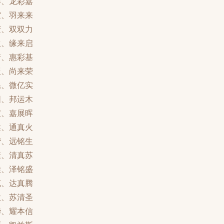
祥、龙彩嘉
霆、羽来来
庆、双双力
生、缘来启
诺、惠彩基
辰、尚来荣
系、微亿实
阳、邦运木
宝、嘉展晖
鑫、通真火
营、远铭生
康、清真苏
佳、泽铭盛
克、达真腾
欣、苏清圣
华、耀本信