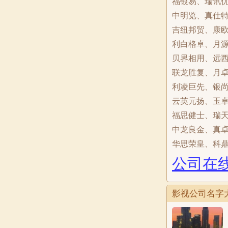
福银易、瑞讯
中明览、真仕
吉纽邦贸、康
利白格卓、月
贝界相用、远
联龙胜复、月
利凌巨先、银
云英元扬、玉
福思健士、瑞
中龙良金、真
华思荣皇、科
公司在线
影视公司名字