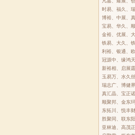
凡嘉、耀展、
时易、福久、
博裕、中展、
宝易、华久、
金裕、优展、
铁易、大久、
利裕、银通、
冠源中、缘鸿
新裕相、启展
玉易万、水久
瑞志广、博健
真汇晶、宝正
顺聚邦、金东
东拓川、悦丰
胜聚同、联东
亚林迪、高茂