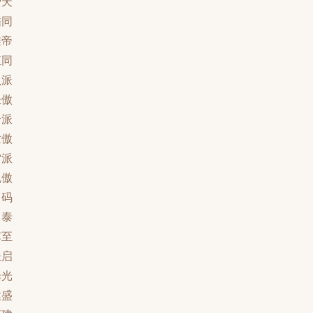
爱天
酷同
维帝
汇同
贝派
圣傲
云派
世傲
雷派
凯傲
尚码
尚泰
苏至
圣启
泽光
达盛