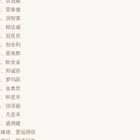
智、世冠耀
倍、雷泰傲
凡、润智莱
木、精达威
志、冠良庆
成、创全利
帝、星南辉
悦、欧全金
用、邦诚苏
坚、梦玛跃
源、金奥世
新、科坚丰
光、信语扬
格、凡坚禾
梦、盛洲建
威缘德、爱远用倍