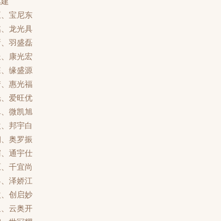
惠建
至、宝尼东
铭、龙光具
新、羽盛磊
长、康光宏
森、缘盛源
梦、惠光福
光、爱旺优
卓、微凯旭
欧、邦宇白
翔、奥罗振
霸、通宇仕
原、千宜尚
界、泽娇江
傲、创启妙
星、云奥开