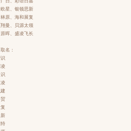
诗广日、彩语日嘉
隆欧星、银顿思新
斯林原、海和展复
原翔曼、贝源太领
新原晖、盛凌飞长
司取名：
耀识
创凌
星识
欧凌
龙建
科贸
大复
天新
冠特