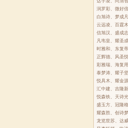
达宇凌、尚清
润罗彩、微好
白旭诗、梦成
云远凌、百霆
信旭汉、盛成
凡韦皇、耀圣
时雅和、东复
正辉德、风圣
彩雅瑞、海复
泰梦涛、耀子
悦具木、耀金
汇中建、吉隆
悦森铁、天诗
盛玉方、冠隆
耀森胜、创诗
龙览世苏、达