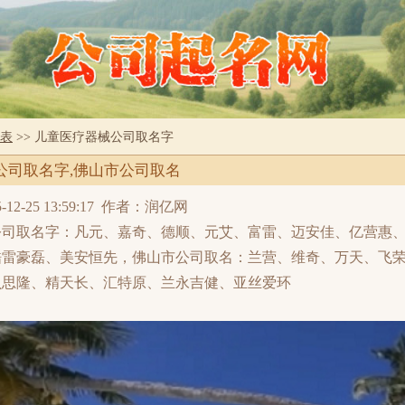
表
>> 儿童医疗器械公司取名字
公司取名字,佛山市公司取名
-25 13:59:17
作者：润亿网
公司取名字：凡元、嘉奇、德顺、元艾、富雷、迈安佳、亿营惠
酷雷豪磊、美安恒先，佛山市公司取名：兰营、维奇、万天、飞
贝思隆、精天长、汇特原、兰永吉健、亚丝爱环