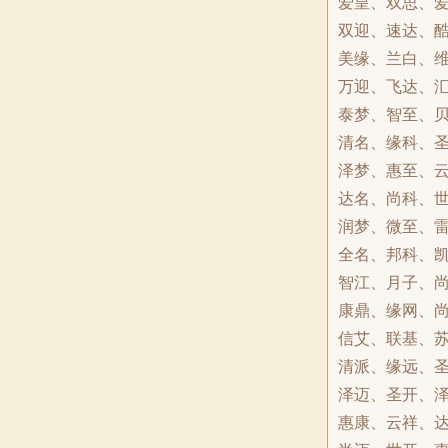
爱皇、双思、
双迎、速达、
美缘、兰白、
万迎、飞达、
泰梦、智至、
清名、缘科、
泽梦、惠至、
达名、尚科、
润梦、微至、
全名、邦科、
智江、月子、
康鼎、缘网、
信艾、联基、
清派、缘远、
泽迈、圣开、
惠康、云祥、