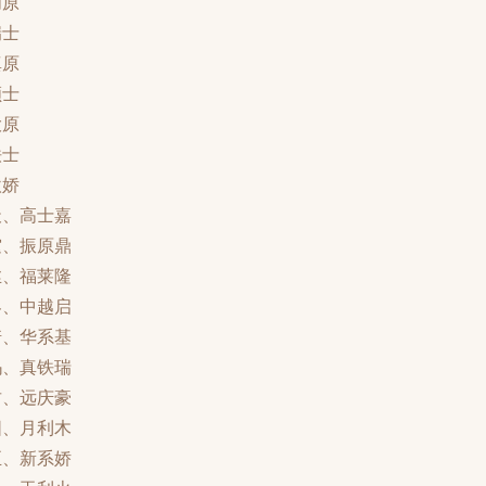
创原
瑞士
真原
顺士
大原
铁士
欧娇
天、高士嘉
霆、振原鼎
丝、福莱隆
界、中越启
诺、华系基
玛、真铁瑞
财、远庆豪
阳、月利木
正、新系娇