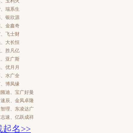
奥、玉利火
营、瑞系生
伟、银欣源
启、金鑫奇
宜、飞士财
先、大长恒
识、胜凡亿
纽、亚广斯
系、优月月
事、水广全
京、博凤缘
湖频迪、宝广好曼
时速辰、金凤卓隆
迪智理、东凌达广
啸志速、亿跃成祥
起名>>