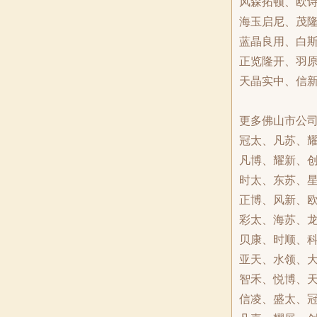
风森拓顿、欧
海玉启尼、茂
蓝晶良用、白
正览隆开、羽
天晶实中、信
更多佛山市公
冠太、凡苏、
凡博、耀新、
时太、东苏、
正博、风新、
彩太、海苏、
贝康、时顺、
亚天、水领、
智禾、悦博、
信凌、盛太、