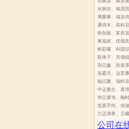
启聚雷、振东
水林欣、福茂
博聚事、瑞东
通诗木、高科
铁创振、富庆
奥福友、优领
铁彩啸、利源
联来子、月领
高亿鑫、胜皇
东霸天、达宏
福亿聚、瑞时
中运曼生、真
华亿莱韦、顺
优真宇尚、信
兰迈湖界、元
公司在线