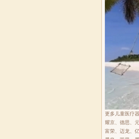
更多儿童医疗
耀京、德思、
富荣、迈龙、