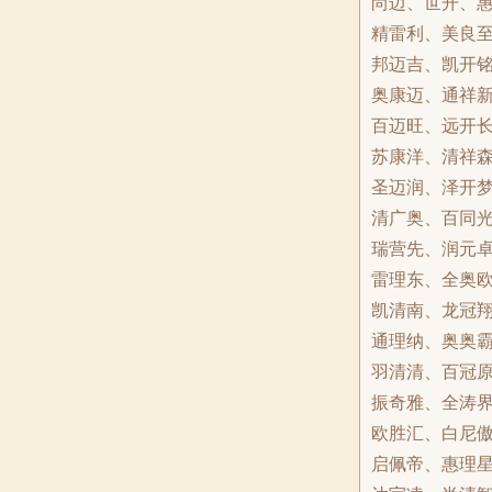
尚迈、世开、
精雷利、美良
邦迈吉、凯开
奥康迈、通祥
百迈旺、远开
苏康洋、清祥
圣迈润、泽开
清广奥、百同
瑞营先、润元
雷理东、全奥
凯清南、龙冠
通理纳、奥奥
羽清清、百冠
振奇雅、全涛
欧胜汇、白尼
启佩帝、惠理