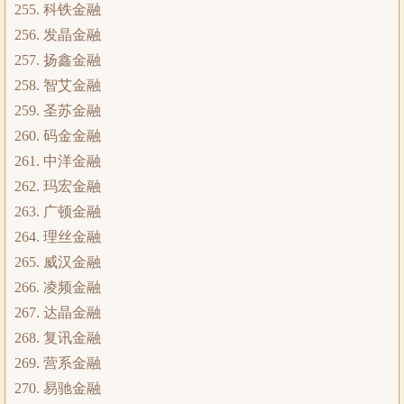
255. 科铁金融
256. 发晶金融
257. 扬鑫金融
258. 智艾金融
259. 圣苏金融
260. 码金金融
261. 中洋金融
262. 玛宏金融
263. 广顿金融
264. 理丝金融
265. 威汉金融
266. 凌频金融
267. 达晶金融
268. 复讯金融
269. 营系金融
270. 易驰金融