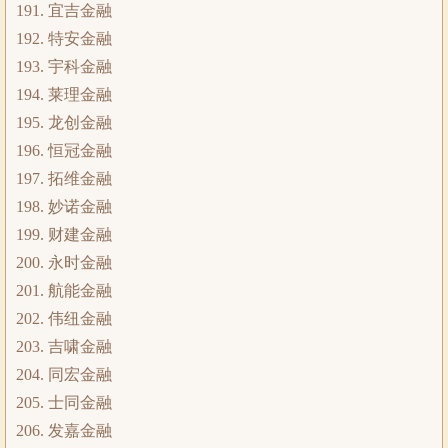
191. 宜吉金融
192. 特安金融
193. 宇科金融
194. 莱理金融
195. 龙创金融
196. 恒冠金融
197. 拓维金融
198. 妙诺金融
199. 财建金融
200. 永时金融
201. 航能金融
202. 伟纽金融
203. 吉啸金融
204. 同宏金融
205. 士同金融
206. 发嘉金融