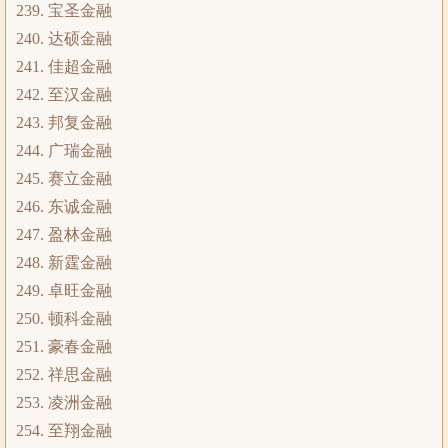
239. 宝圣金融
240. 达硕金融
241. 佳超金融
242. 至汉金融
243. 邦复金融
244. 广瑞金融
245. 赛立金融
246. 东诚金融
247. 盈林金融
248. 新霆金融
249. 卓旺金融
250. 顿科金融
251. 豪春金融
252. 祥思金融
253. 凌洲金融
254. 至翔金融