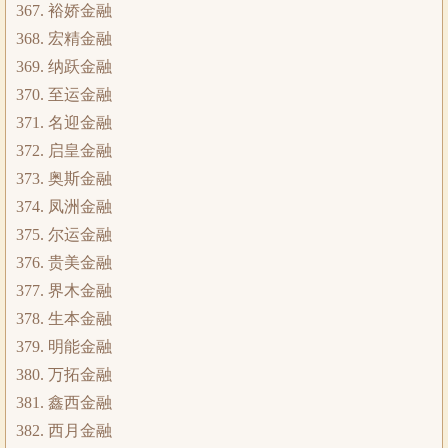
367. 裕娇金融
368. 宏精金融
369. 纳跃金融
370. 至运金融
371. 名迎金融
372. 启皇金融
373. 奥斯金融
374. 凤洲金融
375. 尔运金融
376. 贵美金融
377. 界木金融
378. 生本金融
379. 明能金融
380. 万拓金融
381. 鑫西金融
382. 西月金融