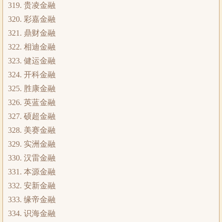
319. 贵凌金融
320. 彩嘉金融
321. 鼎财金融
322. 相迪金融
323. 健运金融
324. 开科金融
325. 胜康金融
326. 英蓝金融
327. 硕超金融
328. 美赛金融
329. 实洲金融
330. 汉雷金融
331. 本源金融
332. 安新金融
333. 缘帝金融
334. 识海金融