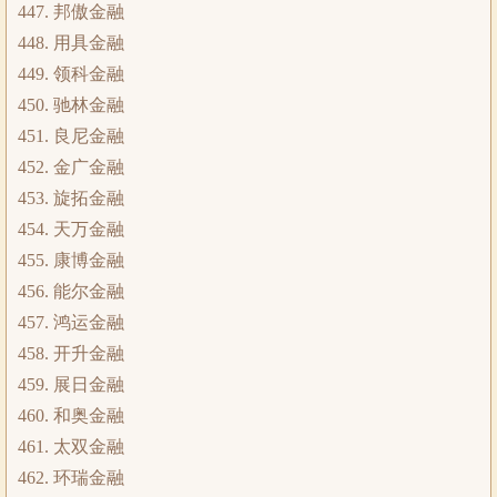
447. 邦傲金融
448. 用具金融
449. 领科金融
450. 驰林金融
451. 良尼金融
452. 金广金融
453. 旋拓金融
454. 天万金融
455. 康博金融
456. 能尔金融
457. 鸿运金融
458. 开升金融
459. 展日金融
460. 和奥金融
461. 太双金融
462. 环瑞金融