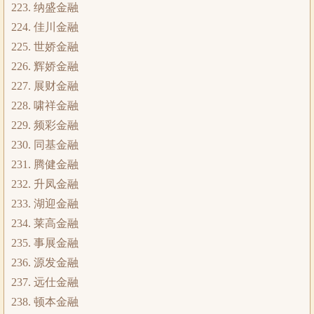
223. 纳盛金融
224. 佳川金融
225. 世娇金融
226. 辉娇金融
227. 展财金融
228. 啸祥金融
229. 频彩金融
230. 同基金融
231. 腾健金融
232. 升凤金融
233. 湖迎金融
234. 莱高金融
235. 事展金融
236. 源发金融
237. 远仕金融
238. 顿本金融