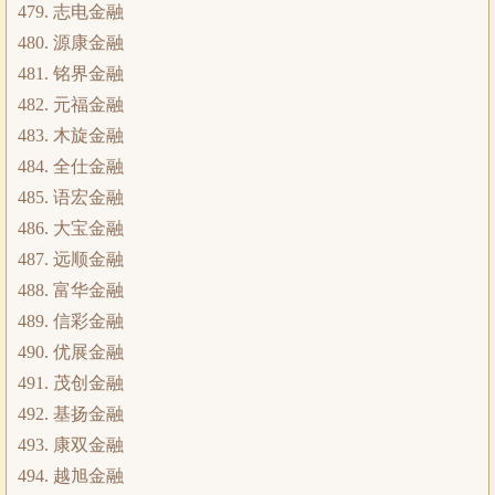
479. 志电金融
480. 源康金融
481. 铭界金融
482. 元福金融
483. 木旋金融
484. 全仕金融
485. 语宏金融
486. 大宝金融
487. 远顺金融
488. 富华金融
489. 信彩金融
490. 优展金融
491. 茂创金融
492. 基扬金融
493. 康双金融
494. 越旭金融