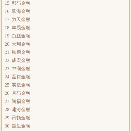
15. 邦码金融
16. 跃海金融
17. 力天金融
18. 丰易金融
19. 白丝金融
20. 天翔金融
21. 铁启金融
22. 成宏金融
23. 中润金融
24. 磊裕金融
25. 实亿金融
26. 月码金融
27. 尚福金融
28. 啸涛金融
29. 讯顿金融
30. 霆生金融