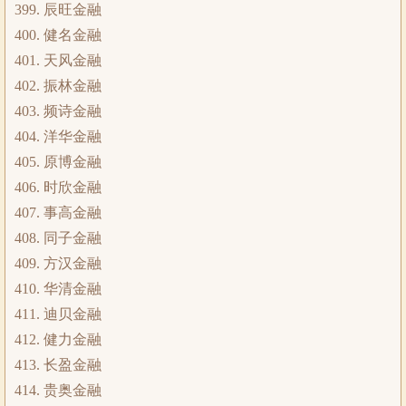
399. 辰旺金融
400. 健名金融
401. 天风金融
402. 振林金融
403. 频诗金融
404. 洋华金融
405. 原博金融
406. 时欣金融
407. 事高金融
408. 同子金融
409. 方汉金融
410. 华清金融
411. 迪贝金融
412. 健力金融
413. 长盈金融
414. 贵奥金融