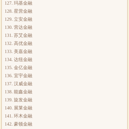
127. 玛基金融
128. 星营金融
129. 立安金融
130. 营达金融
131. 苏艾金融
132. 高优金融
133. 美嘉金融
134. 达纽金融
135. 金亿金融
136. 宜宇金融
137. 汉威金融
138. 能鑫金融
139. 旋发金融
140. 展莱金融
141. 环木金融
142. 豪顿金融