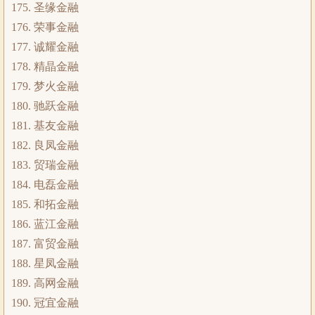
175. 圣缘金融
176. 荣事金融
177. 诚耀金融
178. 精晶金融
179. 梦火金融
180. 驰跃金融
181. 基友金融
182. 良凤金融
183. 贸瑞金融
184. 电磊金融
185. 和拓金融
186. 蓝江金融
187. 富贸金融
188. 星凤金融
189. 高网金融
190. 冠宜金融