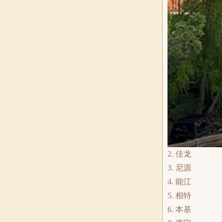
2. 佳龙
3. 尼源
4. 能江
5. 相特
6. 本基