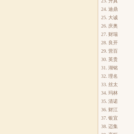
23. 升真
24. 迪鼎
25. 大诚
26. 庆奥
27. 财瑞
28. 良开
29. 营百
30. 英贵
31. 湖铭
32. 理名
33. 丝太
34. 玛林
35. 清诺
36. 财江
37. 银宜
38. 迈集