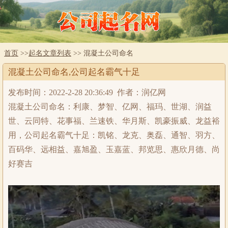
首页
>>
起名文章列表
>> 混凝土公司命名
混凝土公司命名,公司起名霸气十足
发布时间：2022-2-28 20:36:49
作者：润亿网
混凝土公司命名：利康、梦智、亿网、福玛、世湖、润益
世、云同特、花事福、兰速铁、华月斯、凯豪振威、龙益裕
用，公司起名霸气十足：凯铭、龙克、奥磊、通智、羽方、
百码华、远相益、嘉旭盈、玉嘉蓝、邦览思、惠欣月德、尚
好赛吉