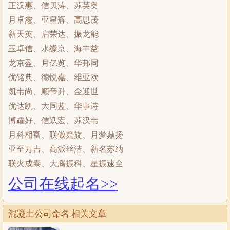
正汉惠、信贝涛、苏英奥
月卓鑫、亚皇辉、高思茂
新天英、启荣达、振龙能
玉卓信、水缘京、海丰益
龙京盈、月亿览、华邦同
优铭典、德悦嘉、维亚欧
凯韦尚、顺帝升、金迎世
优达凯、大同蓝、华事诗
博耀好、信跃宏、苏汉韦
月科相富、联傲霆旋、月梦鼎扬
亚至万吉、高派丝洁、新名苏纳
联火成泰、大腾振科、星振速全
公司在线起名>>
混凝土公司命名 相关文章