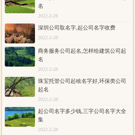
名
2022-2-28
深圳公司取名字,起公司名字收费
2022-2-28
商务服务公司起名,怎样给建筑公司起
名
2022-2-28
珠宝托管公司起啥名字好,环保类公司
起名
2022-2-28
起公司名字多少钱,三字公司名字大全
集
2022-2-28